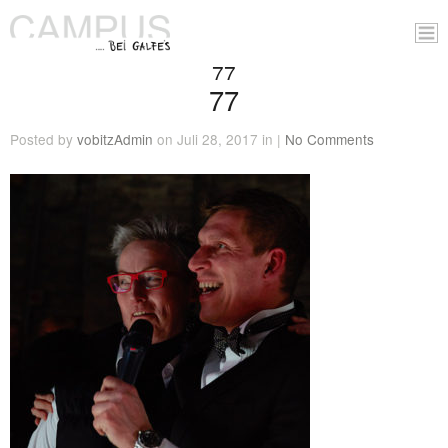
77
77
Posted by
vobitzAdmin
on Juli 28, 2017 in |
No Comments