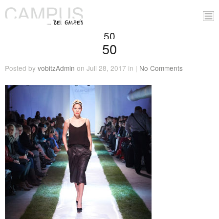
50
50
Posted by
vobitzAdmin
on Juli 28, 2017 in |
No Comments