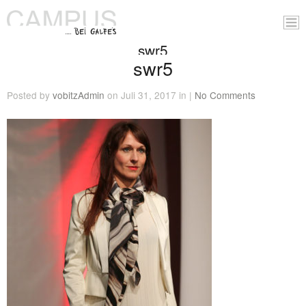
swr5
swr5
Posted by
vobitzAdmin
on Juli 31, 2017 in |
No Comments