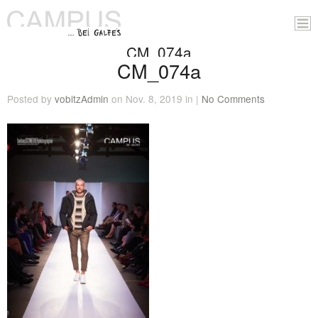
CM_074a
CM_074a
Posted by
vobitzAdmin
on Nov. 8, 2019 in |
No Comments