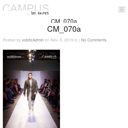
CM_070a
CM_070a
Posted by
vobitzAdmin
on Nov. 8, 2019 in |
No Comments