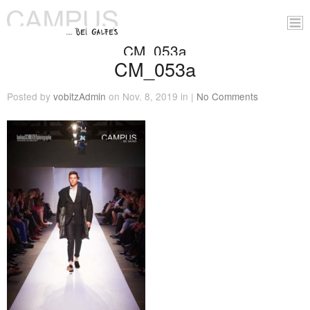
CM_053a
CM_053a
Posted by
vobitzAdmin
on Nov. 8, 2019 in |
No Comments