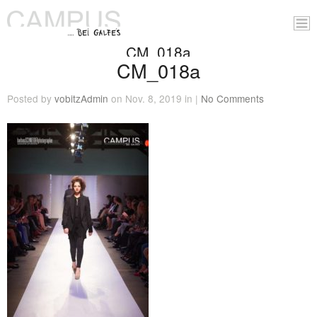
CM_018a
CM_018a
Posted by
vobitzAdmin
on Nov. 8, 2019 in |
No Comments