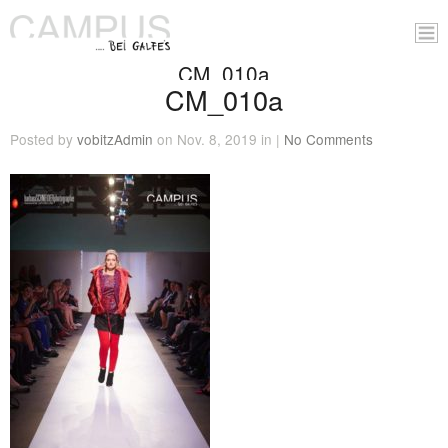
CM_010a
CM_010a
Posted by
vobitzAdmin
on Nov. 8, 2019 in |
No Comments