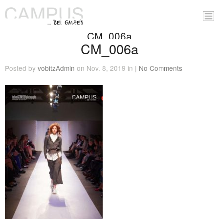
CM_006a
CM_006a
Posted by
vobitzAdmin
on Nov. 8, 2019 in |
No Comments