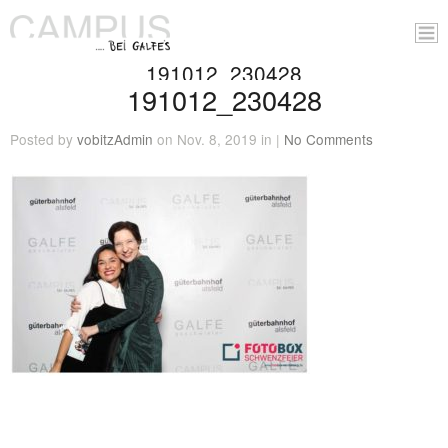
191012_230428
191012_230428
Posted by
vobitzAdmin
on Nov. 8, 2019 in |
No Comments