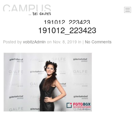
191012_223423
191012_223423
Posted by
vobitzAdmin
on Nov. 8, 2019 in |
No Comments