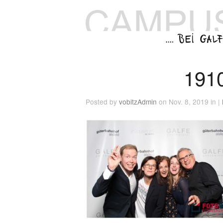
191
Posted by
vobitzAdmin
on Nov. 8, 2019 in |