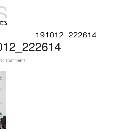
191012_222614
012_222614
No Comments