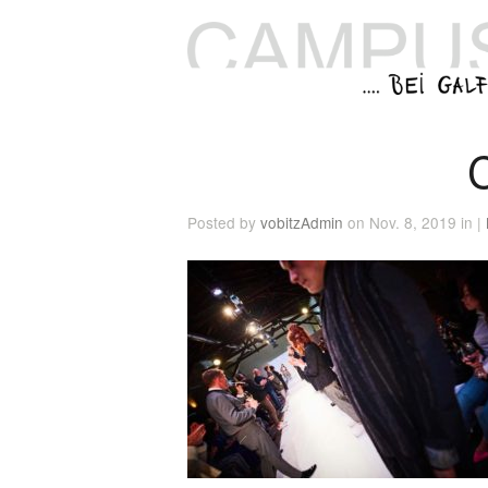
Posted by
vobitzAdmin
on Nov. 8, 2019 in |