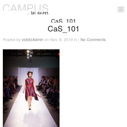
CaS_101
CaS_101
Posted by
vobitzAdmin
on Nov. 8, 2019 in |
No Comments