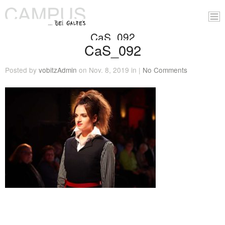
CaS_092
CaS_092
Posted by
vobitzAdmin
on Nov. 8, 2019 in |
No Comments