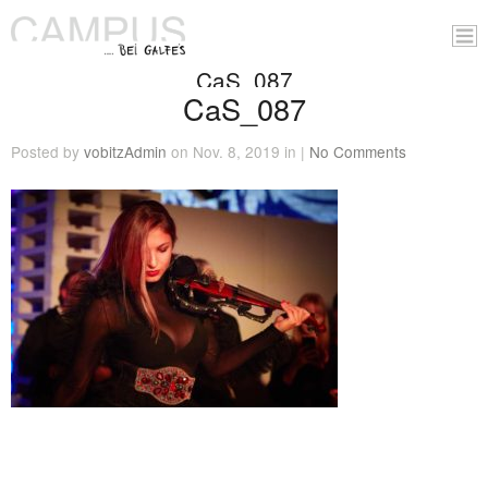
CaS_087
CaS_087
Posted by
vobitzAdmin
on Nov. 8, 2019 in |
No Comments