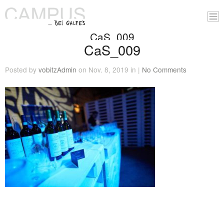
CaS_009
CaS_009
Posted by
vobitzAdmin
on Nov. 8, 2019 in |
No Comments