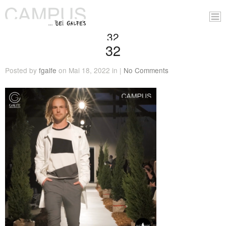
32
32
Posted by
fgalfe
on Mai 18, 2022 in |
No Comments