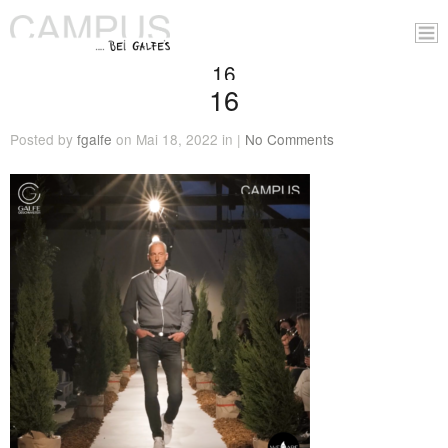
16
16
Posted by
fgalfe
on Mai 18, 2022 in |
No Comments