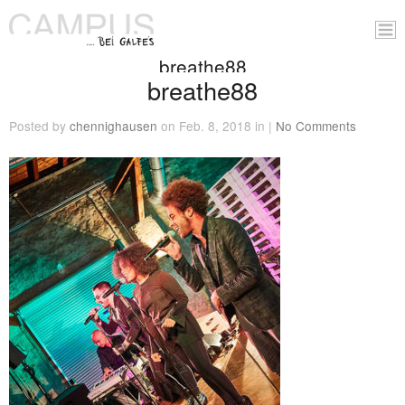
breathe88
breathe88
Posted by
chennighausen
on Feb. 8, 2018 in |
No Comments