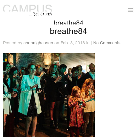
breathe84
breathe84
Posted by
chennighausen
on Feb. 8, 2018 in |
No Comments