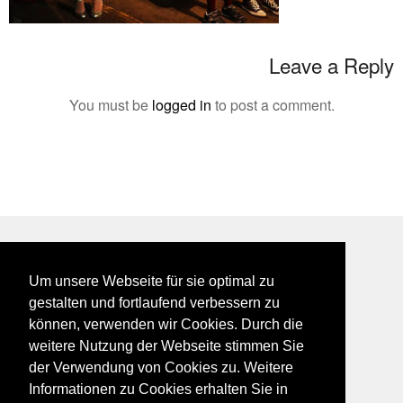
Leave a Reply
You must be
logged in
to post a comment.
BEI GALFES - hier wird man getroffen
Um unsere Webseite für sie optimal zu
impressum
gestalten und fortlaufend verbessern zu
datenschutz
können, verwenden wir Cookies. Durch die
disclaimer
weitere Nutzung der Webseite stimmen Sie
der Verwendung von Cookies zu. Weitere
Informationen zu Cookies erhalten Sie in