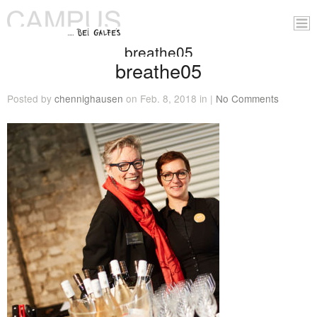
breathe05
breathe05
Posted by
chennighausen
on Feb. 8, 2018 in |
No Comments