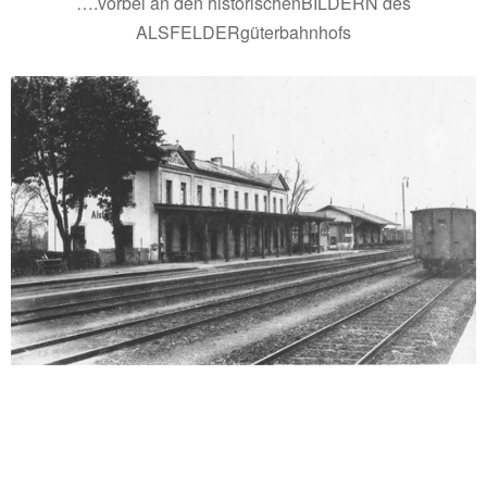
….vorbei an den historischenBILDERN des
ALSFELDERgüterbahnhofs