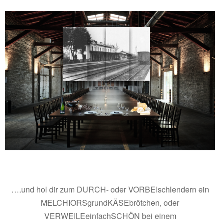
….und hol dir zum DURCH- oder VORBEIschlendern ein
MELCHIORSgrundKÄSEbrötchen, oder
VERWEILEeinfachSCHÖN bei einem