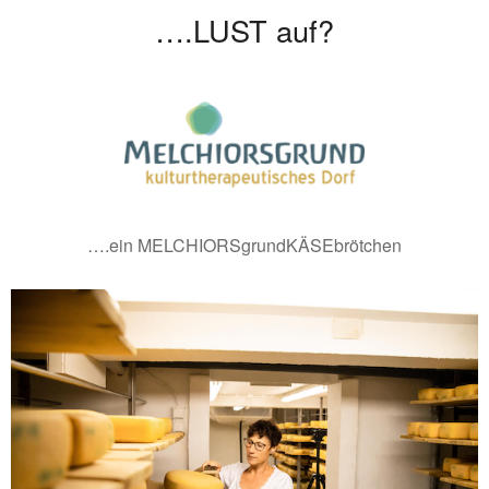
….LUST auf?
….ein MELCHIORSgrundKÄSEbrötchen