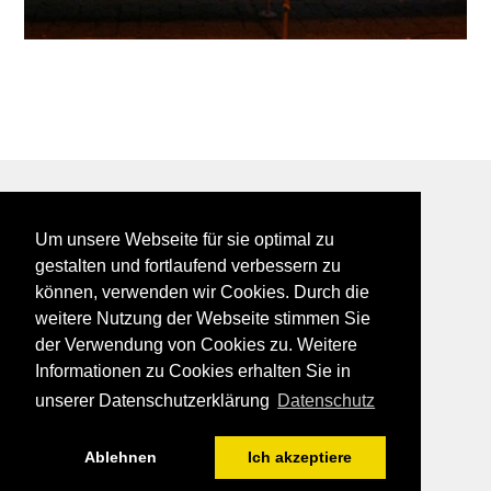
BEI GALFES - hier wird man getroffen
Um unsere Webseite für sie optimal zu
impressum
gestalten und fortlaufend verbessern zu
datenschutz
können, verwenden wir Cookies. Durch die
disclaimer
weitere Nutzung der Webseite stimmen Sie
der Verwendung von Cookies zu. Weitere
Informationen zu Cookies erhalten Sie in
unserer Datenschutzerklärung
Datenschutz
über den dächern alsfeld
2011
Ablehnen
Ich akzeptiere
BEI GALFES - hier wird man getroffen