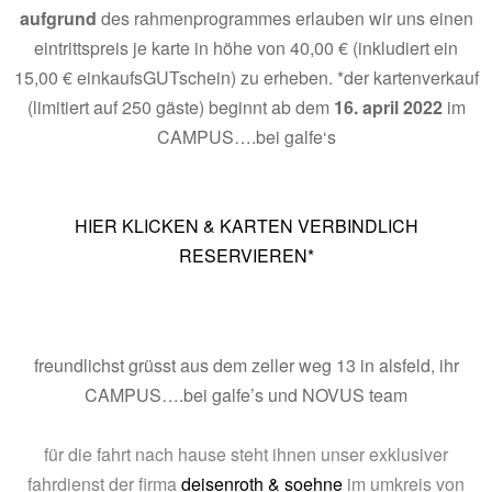
aufgrund
des rahmenprogrammes erlauben wir uns einen
eintrittspreis je karte in höhe von 40,00 € (inkludiert ein
15,00 € einkaufsGUTschein) zu erheben. *der kartenverkauf
(limitiert auf 250 gäste) beginnt ab dem
16. april 2022
im
CAMPUS….bei galfe‘s
.
HIER KLICKEN & KARTEN VERBINDLICH
RESERVIEREN*
.
.
.
freundlichst grüsst aus dem zeller weg 13 in alsfeld, ihr
CAMPUS….bei galfe’s und NOVUS team
.
für die fahrt nach hause steht ihnen unser exklusiver
fahrdienst der firma
deisenroth & soehne
im umkreis von