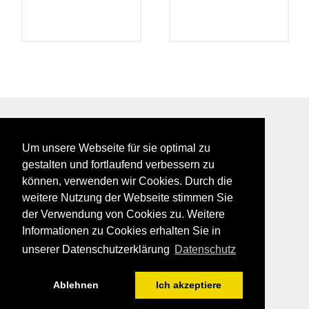
BEI GALFES - hier wird man getroffen
Um unsere Webseite für sie optimal zu
impressum
gestalten und fortlaufend verbessern zu
datenschutz
können, verwenden wir Cookies. Durch die
disclaimer
weitere Nutzung der Webseite stimmen Sie
der Verwendung von Cookies zu. Weitere
Informationen zu Cookies erhalten Sie in
unserer Datenschutzerklärung
Datenschutz
Ablehnen
Ich akzeptiere