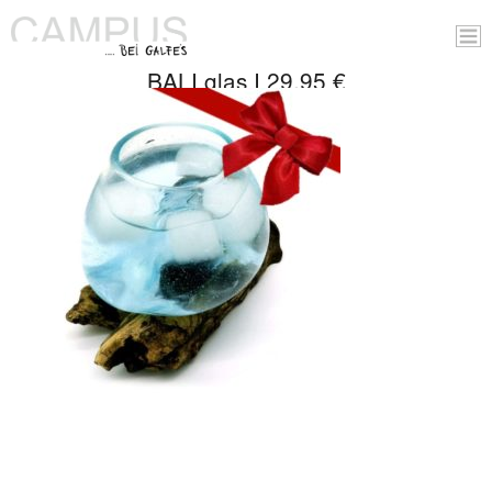
BALI glas I 29,95 €