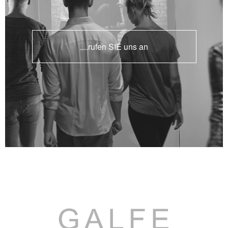
....rufen SIE uns an